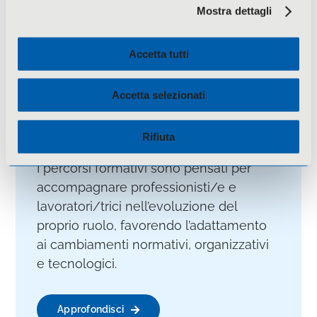
Mostra dettagli
Formazione di sviluppo
Accetta tutti
La formazione professionalizzante è
finalizzata all’aggiornamento continuo
Accetta selezionati
delle competenze e al consolidamento
delle conoscenze professionali nel
Rifiuta
corso della vita lavorativa.
I percorsi formativi sono pensati per
accompagnare professionisti/e e
lavoratori/trici nell’evoluzione del
proprio ruolo, favorendo l’adattamento
ai cambiamenti normativi, organizzativi
e tecnologici.
Approfondisci