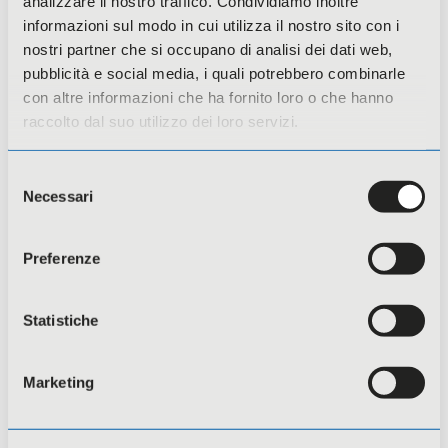
analizzare il nostro traffico. Condividiamo inoltre
Compliance
informazioni sul modo in cui utilizza il nostro sito con i
nostri partner che si occupano di analisi dei dati web,
I corsi compliance sono finalizzati a
pubblicità e social media, i quali potrebbero combinarle
garantire il rispetto delle normative,
con altre informazioni che ha fornito loro o che hanno
delle procedure interne e dei principi
raccolto dal suo utilizzo dei loro servizi.
etici aziendali.
Sono rivolti a datori/trici di lavoro,
Selezione
dirigenti, preposti e lavoratori/trici, con
Necessari
del
l’obiettivo di acquisire conoscenze su
consenso
obblighi normativi, responsabilità
Preferenze
individuali e aziendali, e corrette prassi
operative.
Statistiche
Approfondisci
Marketing