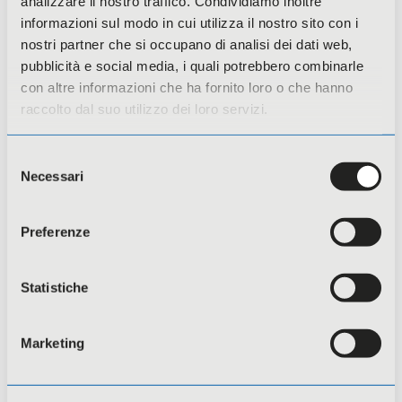
analizzare il nostro traffico. Condividiamo inoltre
Compliance
informazioni sul modo in cui utilizza il nostro sito con i
nostri partner che si occupano di analisi dei dati web,
I corsi compliance sono finalizzati a
pubblicità e social media, i quali potrebbero combinarle
garantire il rispetto delle normative,
con altre informazioni che ha fornito loro o che hanno
delle procedure interne e dei principi
raccolto dal suo utilizzo dei loro servizi.
etici aziendali.
Sono rivolti a datori/trici di lavoro,
Selezione
dirigenti, preposti e lavoratori/trici, con
Necessari
del
l’obiettivo di acquisire conoscenze su
consenso
obblighi normativi, responsabilità
Preferenze
individuali e aziendali, e corrette prassi
operative.
Statistiche
Approfondisci
Marketing