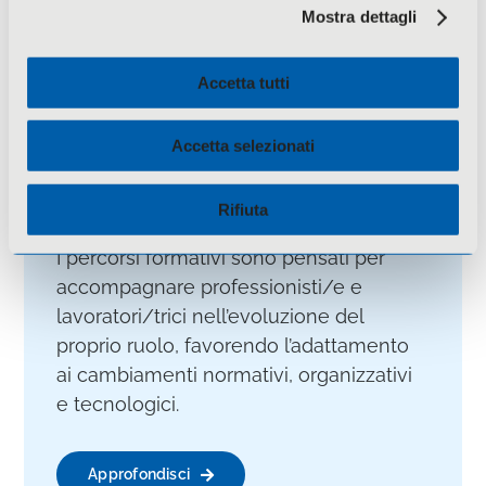
Mostra dettagli
Formazione di sviluppo
Accetta tutti
La formazione professionalizzante è
finalizzata all’aggiornamento continuo
Accetta selezionati
delle competenze e al consolidamento
delle conoscenze professionali nel
Rifiuta
corso della vita lavorativa.
I percorsi formativi sono pensati per
accompagnare professionisti/e e
lavoratori/trici nell’evoluzione del
proprio ruolo, favorendo l’adattamento
ai cambiamenti normativi, organizzativi
e tecnologici.
Approfondisci