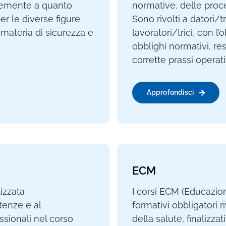
rmemente a quanto
normative, delle proced
er le diverse figure
Sono rivolti a datori/tr
 materia di sicurezza e
lavoratori/trici, con l
obblighi normativi, res
corrette prassi operati
Approfondisci
ECM
izzata
I corsi ECM (Educazio
tenze e al
formativi obbligatori ri
sionali nel corso
della salute, finalizza