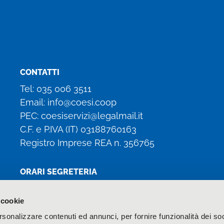
CONTATTI
Tel:
035 006 3511
Email:
info@coesi.coop
PEC:
coesiservizi@legalmail.it
C.F. e P.IVA (IT)
03188760163
Registro Imprese REA n. 356765
ORARI SEGRETERIA
Lun, Mar, Gio: 8:30 – 13:00 / 14:00 – 17:00
 cookie
Mer: 8:30 – 13:00
rsonalizzare contenuti ed annunci, per fornire funzionalità dei soc