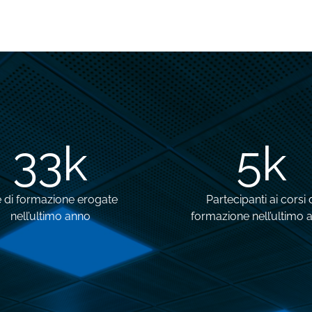
33
k
5
k
 di formazione erogate
Partecipanti ai corsi 
nell’ultimo anno
formazione nell’ultimo 