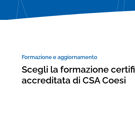
Consulenze specialistiche
Verifica adeguamento statutario e
Verifica adeguamento statutario e
consulenza legale
consulenza legale
Formazione e aggiornamento
Scegli la formazione certif
accreditata di CSA Coesi