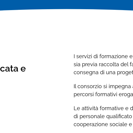
Formazione e aggiornamento
professionale
professionale
Corsi di formazione e analisi del fabbisogno
Corsi di formazione e analisi del fabbisogno
formativo
formativo
I servizi di formazione 
sia previa raccolta del
icata e
consegna di una progett
Il consorzio si impegna 
percorsi formativi erogat
Le attività formative e
di personale qualificat
cooperazione sociale e 