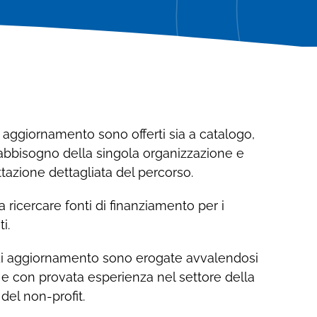
Contattaci
Richiedi informazioni sui servizi di CSA
Richiedi informazioni sui servizi di CSA
Coesi
Coesi
e aggiornamento sono offerti sia a catalogo,
 fabbisogno della singola organizzazione e
azione dettagliata del percorso.
a ricercare fonti di finanziamento per i
i.
 di aggiornamento sono erogate avvalendosi
o e con provata esperienza nel settore della
del non-profit.