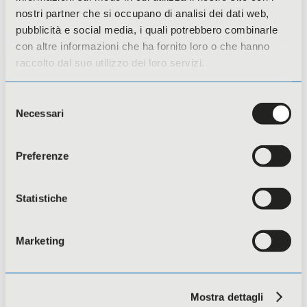
nostri partner che si occupano di analisi dei dati web,
pubblicità e social media, i quali potrebbero combinarle
con altre informazioni che ha fornito loro o che hanno
raccolto dal suo utilizzo dei loro servizi.
Selezione
Necessari
del
consenso
Regione Lombardia- Avviso Unico Cultura
2026
Preferenze
Statistiche
Marketing
Mostra dettagli