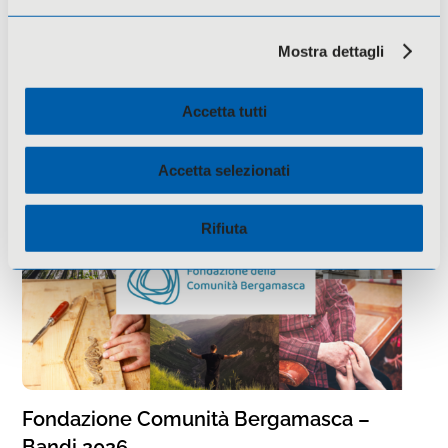
Mostra dettagli
Regione Lombardia- Avviso Unico Cultura
2026
Accetta tutti
Accetta selezionati
Rifiuta
Fondazione Comunità Bergamasca –
Bandi 2026