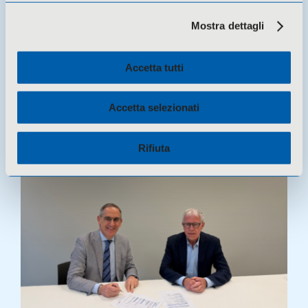
Mostra dettagli
Accetta tutti
18 Giugno 2026 -
Novità
CSA Coesi presenta il terzo bilancio di
Accetta selezionati
sostenibilità
Rifiuta