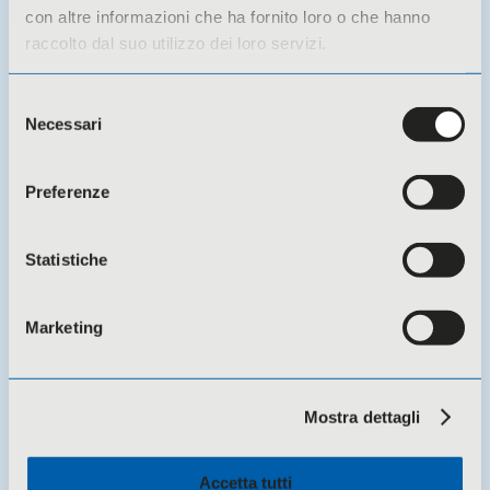
con altre informazioni che ha fornito loro o che hanno
LOMBARDIA – Quale impatto per le
raccolto dal suo utilizzo dei loro servizi.
cooperative
Selezione
Necessari
del
consenso
Preferenze
Statistiche
Marketing
Mostra dettagli
18 Giugno 2026 -
Eventi
Accetta tutti