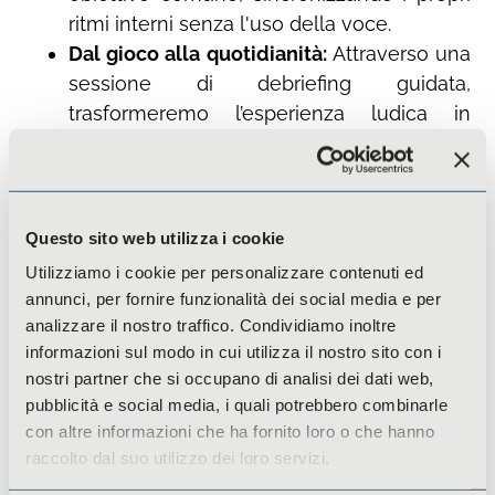
ritmi interni senza l'uso della voce.
Dal gioco alla quotidianità:
Attraverso una
sessione di debriefing guidata,
trasformeremo l’esperienza ludica in
consapevolezza professionale.
Costo: 50€
Questo sito web utilizza i cookie
Durata: 4h
Utilizziamo i cookie per personalizzare contenuti ed
Periodo: aprile-maggio 2026
annunci, per fornire funzionalità dei social media e per
analizzare il nostro traffico. Condividiamo inoltre
Il corso verrà effettuato al raggiungimento di n.
informazioni sul modo in cui utilizza il nostro sito con i
nostri partner che si occupano di analisi dei dati web,
10 iscritti – scrivici per indicare il tuo interesse a
pubblicità e social media, i quali potrebbero combinarle
partecipare!
con altre informazioni che ha fornito loro o che hanno
raccolto dal suo utilizzo dei loro servizi.
Disponibile anche in
formula personalizzata
:
un'esperienza formativa costruita su misura per