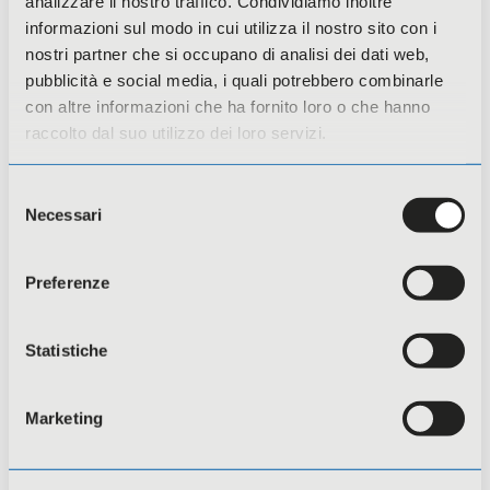
analizzare il nostro traffico. Condividiamo inoltre
Compliance
informazioni sul modo in cui utilizza il nostro sito con i
nostri partner che si occupano di analisi dei dati web,
I corsi compliance sono finalizzati a
pubblicità e social media, i quali potrebbero combinarle
garantire il rispetto delle normative,
con altre informazioni che ha fornito loro o che hanno
delle procedure interne e dei principi
raccolto dal suo utilizzo dei loro servizi.
etici aziendali.
Sono rivolti a datori/trici di lavoro,
Selezione
dirigenti, preposti e lavoratori/trici, con
Necessari
del
l’obiettivo di acquisire conoscenze su
consenso
obblighi normativi, responsabilità
Preferenze
individuali e aziendali, e corrette prassi
operative.
Statistiche
Approfondisci
Marketing