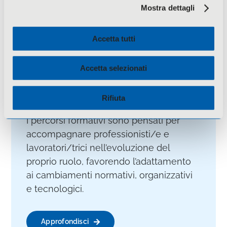
Mostra dettagli
Formazione di sviluppo
Accetta tutti
La formazione professionalizzante è
finalizzata all’aggiornamento continuo
Accetta selezionati
delle competenze e al consolidamento
delle conoscenze professionali nel
Rifiuta
corso della vita lavorativa.
I percorsi formativi sono pensati per
accompagnare professionisti/e e
lavoratori/trici nell’evoluzione del
proprio ruolo, favorendo l’adattamento
ai cambiamenti normativi, organizzativi
e tecnologici.
Approfondisci