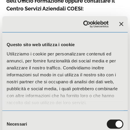
dell’Ufficio Formazione oppure contattare il
Centro Servizi Aziendali COESI:
035 0063511
formazione@coesi.coop
Questo sito web utilizza i cookie
Utilizziamo i cookie per personalizzare contenuti ed
annunci, per fornire funzionalità dei social media e per
Potresti essere interessato
analizzare il nostro traffico. Condividiamo inoltre
anche a
informazioni sul modo in cui utilizza il nostro sito con i
nostri partner che si occupano di analisi dei dati web,
pubblicità e social media, i quali potrebbero combinarle
Tutti i corsi
con altre informazioni che ha fornito loro o che hanno
raccolto dal suo utilizzo dei loro servizi.
Selezione
Necessari
del