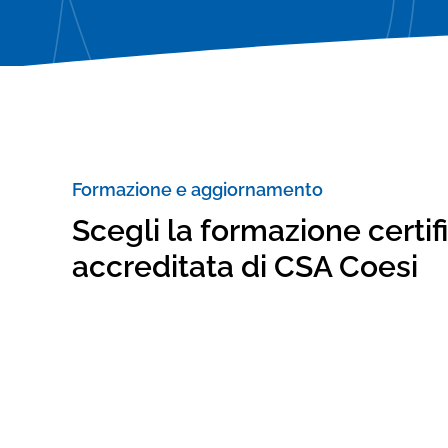
Consulenze specialistiche
Verifica adeguamento statutario e
Verifica adeguamento statutario e
consulenza legale
consulenza legale
Formazione e aggiornamento
Scegli la formazione certif
accreditata di CSA Coesi