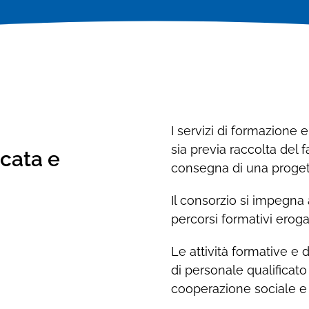
Formazione e aggiornamento
professionale
professionale
Corsi di formazione e analisi del fabbisogno
Corsi di formazione e analisi del fabbisogno
formativo
formativo
I servizi di formazione 
sia previa raccolta del
icata e
consegna di una progett
Il consorzio si impegna 
percorsi formativi erogat
Le attività formative e
di personale qualificat
cooperazione sociale e 