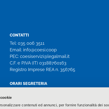
CONTATTI
Tel:
035 006 3511
Email:
info@coesi.coop
PEC:
coesiservizi@legalmail.it
C.F. e P.IVA (IT)
03188760163
Registro Imprese REA n. 356765
ORARI SEGRETERIA
Lun, Mar, Gio: 8:30 – 13:00 / 14:00 – 17:00
 cookie
Mer: 8:30 – 13:00
rsonalizzare contenuti ed annunci, per fornire funzionalità dei soc