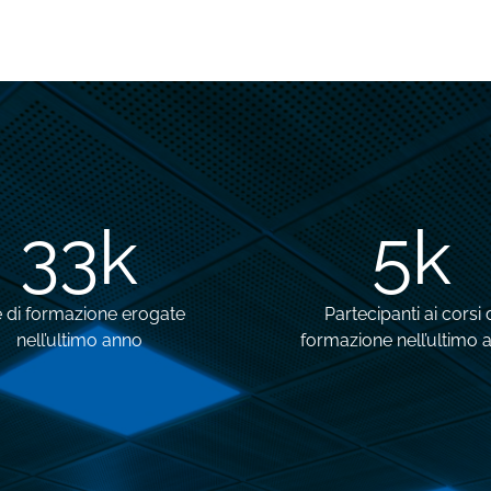
33
k
5
k
 di formazione erogate
Partecipanti ai corsi 
nell’ultimo anno
formazione nell’ultimo 