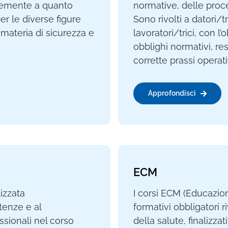
rmemente a quanto
normative, delle proced
er le diverse figure
Sono rivolti a datori/tr
 materia di sicurezza e
lavoratori/trici, con l
obblighi normativi, res
corrette prassi operati
Approfondisci
ECM
izzata
I corsi ECM (Educazio
tenze e al
formativi obbligatori ri
sionali nel corso
della salute, finalizza