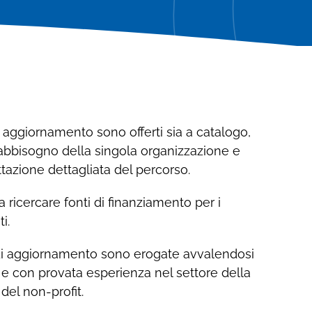
Contattaci
Richiedi informazioni sui servizi di CSA
Richiedi informazioni sui servizi di CSA
Coesi
Coesi
e aggiornamento sono offerti sia a catalogo,
 fabbisogno della singola organizzazione e
azione dettagliata del percorso.
a ricercare fonti di finanziamento per i
i.
 di aggiornamento sono erogate avvalendosi
o e con provata esperienza nel settore della
del non-profit.