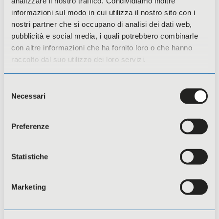
analizzare il nostro traffico. Condividiamo inoltre
Compliance
informazioni sul modo in cui utilizza il nostro sito con i
nostri partner che si occupano di analisi dei dati web,
I corsi compliance sono finalizzati a
pubblicità e social media, i quali potrebbero combinarle
garantire il rispetto delle normative,
con altre informazioni che ha fornito loro o che hanno
delle procedure interne e dei principi
raccolto dal suo utilizzo dei loro servizi.
etici aziendali.
Sono rivolti a datori/trici di lavoro,
Selezione
dirigenti, preposti e lavoratori/trici, con
Necessari
del
l’obiettivo di acquisire conoscenze su
consenso
obblighi normativi, responsabilità
Preferenze
individuali e aziendali, e corrette prassi
operative.
Statistiche
Approfondisci
Marketing