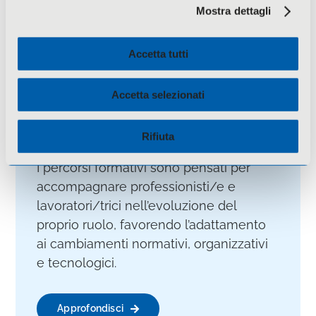
Mostra dettagli
Formazione di sviluppo
Accetta tutti
La formazione professionalizzante è
finalizzata all’aggiornamento continuo
Accetta selezionati
delle competenze e al consolidamento
delle conoscenze professionali nel
Rifiuta
corso della vita lavorativa.
I percorsi formativi sono pensati per
accompagnare professionisti/e e
lavoratori/trici nell’evoluzione del
proprio ruolo, favorendo l’adattamento
ai cambiamenti normativi, organizzativi
e tecnologici.
Approfondisci