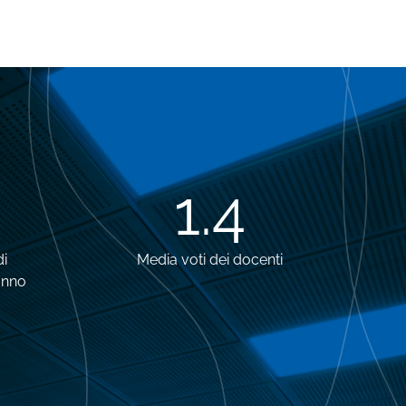
1.8
di
Media voti dei docenti
anno