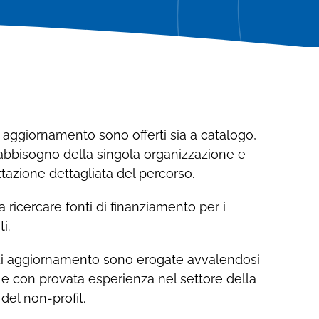
Contattaci
Richiedi informazioni sui servizi di CSA
Richiedi informazioni sui servizi di CSA
Coesi
Coesi
e aggiornamento sono offerti sia a catalogo,
 fabbisogno della singola organizzazione e
azione dettagliata del percorso.
a ricercare fonti di finanziamento per i
i.
 di aggiornamento sono erogate avvalendosi
o e con provata esperienza nel settore della
del non-profit.