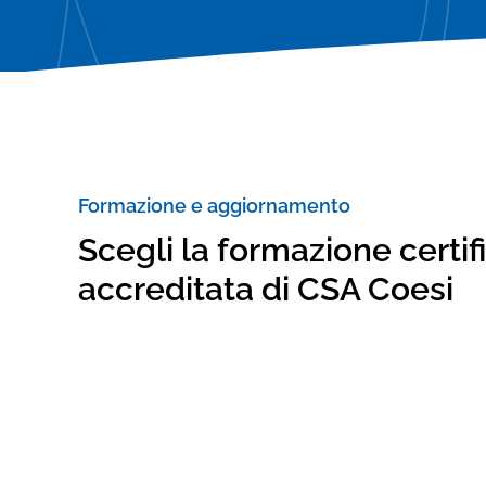
Consulenze specialistiche
Verifica adeguamento statutario e
Verifica adeguamento statutario e
consulenza legale
consulenza legale
Formazione e aggiornamento
Scegli la formazione certif
accreditata di CSA Coesi