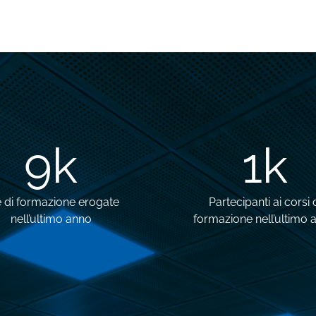
12
k
2
k
 di formazione erogate
Partecipanti ai corsi 
nell’ultimo anno
formazione nell’ultimo 