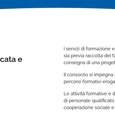
Formazione e aggiornamento
professionale
professionale
Corsi di formazione e analisi del fabbisogno
Corsi di formazione e analisi del fabbisogno
formativo
formativo
I servizi di formazione 
sia previa raccolta del
icata e
consegna di una progett
Il consorzio si impegna 
percorsi formativi erogat
Le attività formative e
di personale qualificat
cooperazione sociale e 