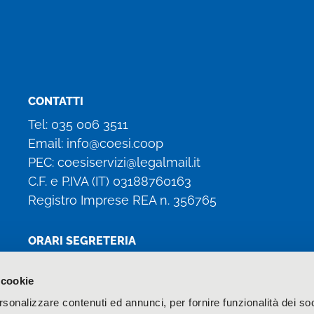
CONTATTI
Tel:
035 006 3511
Email:
info@coesi.coop
PEC:
coesiservizi@legalmail.it
C.F. e P.IVA (IT)
03188760163
Registro Imprese REA n. 356765
ORARI SEGRETERIA
Lun, Mar, Gio: 8:30 – 13:00 / 14:00 – 17:00
 cookie
Mer: 8:30 – 13:00
rsonalizzare contenuti ed annunci, per fornire funzionalità dei soc