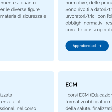
rmemente a quanto
normative, delle proced
er le diverse figure
Sono rivolti a datori/tr
 materia di sicurezza e
lavoratori/trici, con l
obblighi normativi, res
corrette prassi operati
Approfondisci
ECM
izzata
I corsi ECM (Educazio
tenze e al
formativi obbligatori ri
sionali nel corso
della salute, finalizza