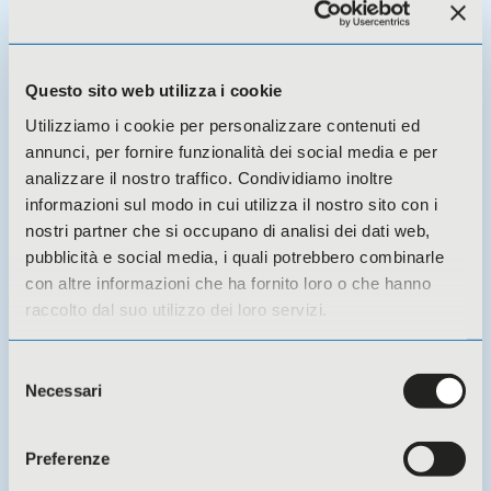
14 Luglio 2026 -
Novità
CSA Coesi si è dotato di un defibrillatore
Questo sito web utilizza i cookie
Utilizziamo i cookie per personalizzare contenuti ed
annunci, per fornire funzionalità dei social media e per
analizzare il nostro traffico. Condividiamo inoltre
informazioni sul modo in cui utilizza il nostro sito con i
nostri partner che si occupano di analisi dei dati web,
pubblicità e social media, i quali potrebbero combinarle
con altre informazioni che ha fornito loro o che hanno
raccolto dal suo utilizzo dei loro servizi.
Selezione
Necessari
del
18 Giugno 2026 -
Novità
consenso
CSA Coesi presenta il terzo bilancio di
Preferenze
sostenibilità