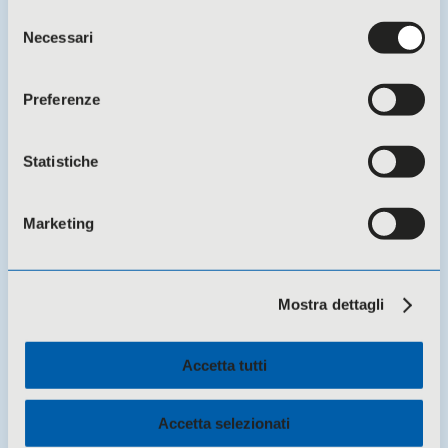
Selezione
Necessari
del
consenso
Preferenze
Statistiche
Marketing
14 Luglio 2026 -
Novità
Mostra dettagli
CSA Coesi si è dotato di un defibrillatore
Accetta tutti
Accetta selezionati