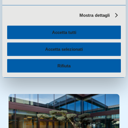
Mostra dettagli
Accetta tutti
Accetta selezionati
19 Maggio 2026 -
Eventi
Master in Welfare Management e
Rifiuta
Innovazione Sociale