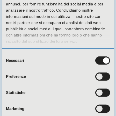
annunci, per fornire funzionalità dei social media e per
analizzare il nostro traffico. Condividiamo inoltre
informazioni sul modo in cui utilizza il nostro sito con i
nostri partner che si occupano di analisi dei dati web,
pubblicità e social media, i quali potrebbero combinarle
con altre informazioni che ha fornito loro o che hanno
raccolto dal suo utilizzo dei loro servizi.
Selezione
Necessari
del
30 Giugno 2026 -
Eventi
consenso
MODIFICHE REGIME IRAP REGIONE
Preferenze
LOMBARDIA – Quale impatto per le
cooperative
Statistiche
Marketing