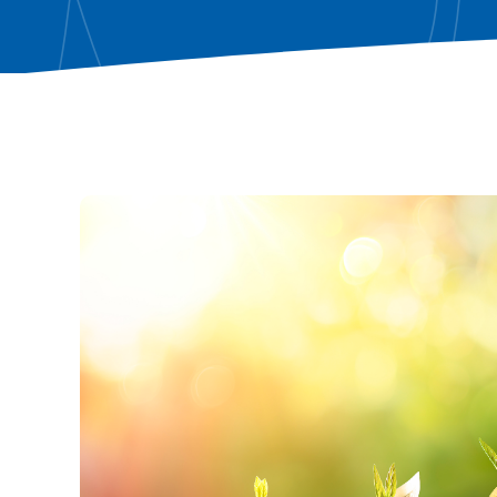
Consulenze specialistiche
Verifica adeguamento statutario e
Verifica adeguamento statutario e
consulenza legale
consulenza legale