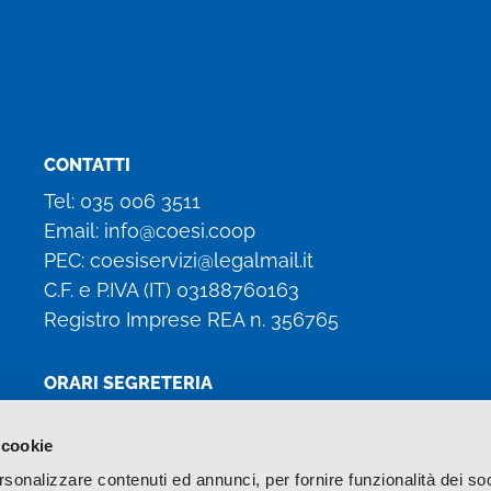
CONTATTI
Tel:
035 006 3511
Email:
info@coesi.coop
PEC:
coesiservizi@legalmail.it
C.F. e P.IVA (IT)
03188760163
Registro Imprese REA n. 356765
ORARI SEGRETERIA
Lun, Mar, Gio: 8:30 – 13:00 / 14:00 – 17:00
 cookie
Mer: 8:30 – 13:00
rsonalizzare contenuti ed annunci, per fornire funzionalità dei soc