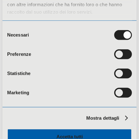
con altre informazioni che ha fornito loro o che hanno
raccolto dal suo utilizzo dei loro servizi.
Selezione
Necessari
del
consenso
Preferenze
Dichiaro di aver preso visione della
informativa sul
trattamento dei dati personali
Statistiche
Invia richiesta
Marketing
Mostra dettagli
Potresti essere interessato
anche a
Accetta tutti